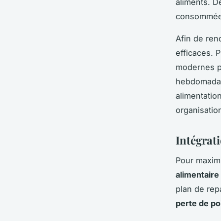
aliments. D
consommées,
Afin de ren
efficaces. 
modernes p
hebdomadair
alimentatio
organisatio
Intégrat
Pour maxim
alimentaire
plan de re
perte de po