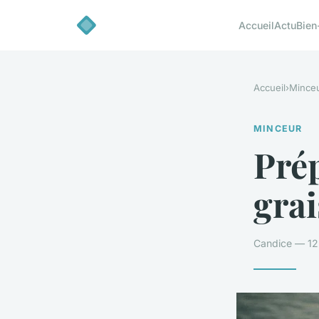
Accueil
Actu
Bien
Accueil
›
Mince
MINCEUR
Prép
grai
Candice — 12 