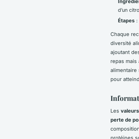
Ingrédie
d’un citr
Étapes
:
Chaque rece
diversité a
ajoutant de
repas mais
alimentaire 
pour atteind
Informat
Les
valeurs
perte de po
compositio
protéines s