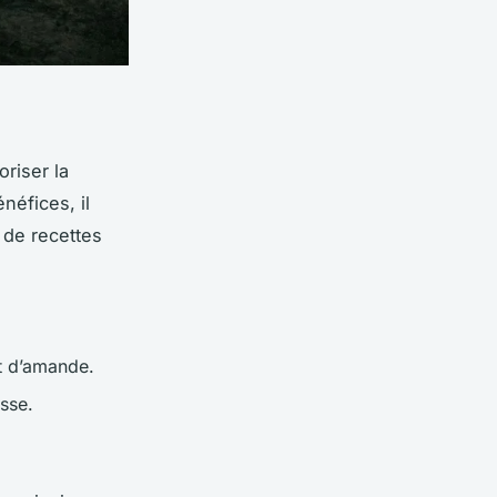
riser la
néfices, il
 de recettes
it d’amande.
isse.