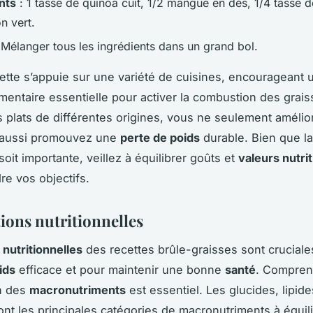
nts
: 1 tasse de quinoa cuit, 1/2 mangue en dés, 1/4 tasse d
on vert.
 Mélanger tous les ingrédients dans un grand bol.
tte s’appuie sur une variété de cuisines, encourageant 
limentaire essentielle pour activer la combustion des grais
s plats de différentes origines, vous ne seulement amélio
 aussi promouvez une
perte de poids
durable. Bien que la
soit importante, veillez à équilibrer goûts et
valeurs nutri
re vos objectifs.
ions nutritionnelles
 nutritionnelles
des recettes brûle-graisses sont cruciale
ids
efficace et pour maintenir une bonne
santé
. Compren
n des
macronutriments
est essentiel. Les glucides, lipide
ont les principales catégories de macronutriments à équil