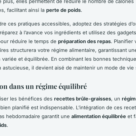
e plus, elles permettent de réduire le nombre de calories
 facilitant ainsi la
perte de poids
.
dre ces pratiques accessibles, adoptez des stratégies d’o
Préparez à l’avance vos ingrédients et utilisez des gadget
our réduire le temps de
préparation des repas
. Planifier
es structurera votre régime alimentaire, garantissant un
n variée et équilibrée. En combinant les bonnes techniqu
n astucieuse, il devient aisé de maintenir un mode de vie 
ion dans un régime équilibré
iser les bénéfices des
recettes brûle-graisses
, un
régim
bien planifié est indispensable. L’intégration de ces rece
pas hebdomadaire garantit une
alimentation équilibrée
et f
ids
.