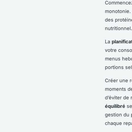
Commencez 
monotonie. 
des protéin
nutritionnel
La
planific
votre conso
menus hebdo
portions se
Créer une r
moments déd
d’éviter de
équilibré
se
gestion du 
chaque repa