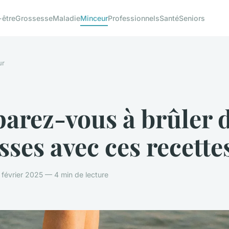
-être
Grossesse
Maladie
Minceur
Professionnels
Santé
Seniors
ur
arez-vous à brûler 
sses avec ces recette
février 2025 — 4 min de lecture