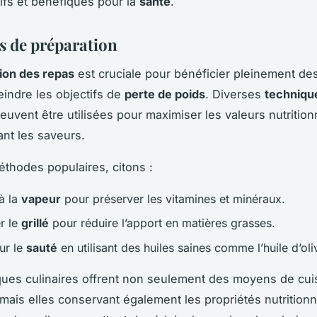
itifs et bénéfiques pour la
santé
.
 de préparation
ion des repas
est cruciale pour bénéficier pleinement de
eindre les objectifs de
perte de poids
. Diverses
techniqu
euvent être utilisées pour maximiser les valeurs nutrition
nt les saveurs.
éthodes populaires, citons :
à la
vapeur
pour préserver les vitamines et minéraux.
er le
grillé
pour réduire l’apport en matières grasses.
ur le
sauté
en utilisant des huiles saines comme l’huile d’oli
ues culinaires offrent non seulement des moyens de cuis
mais elles conservant également les propriétés nutritionn