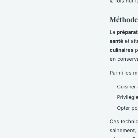
la fois nutr
Méthodes
La
préparat
santé
et att
culinaires
p
en conserva
Parmi les m
Cuisiner 
Privilégi
Opter po
Ces techniq
sainement, 