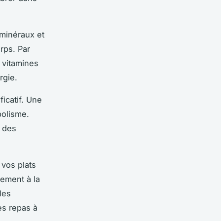
 minéraux et
rps. Par
 vitamines
rgie.
ficatif. Une
bolisme.
n des
 vos plats
lement à la
les
es repas à