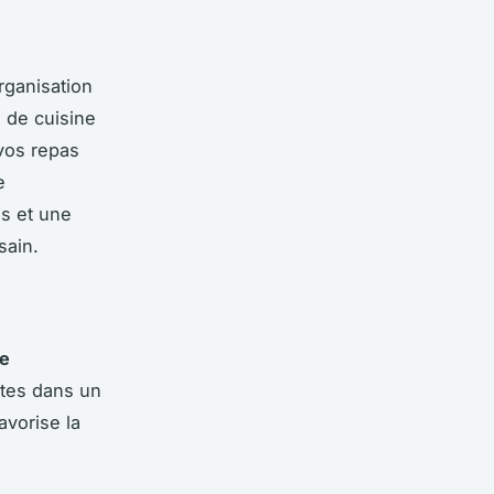
rganisation
s de cuisine
 vos repas
e
es et une
sain.
e
ttes dans un
avorise la