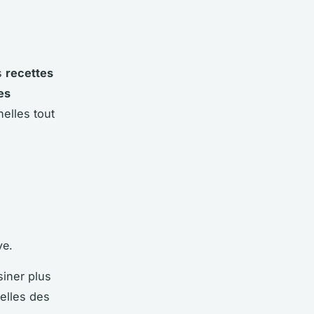
s
recettes
es
nelles tout
ve.
iner plus
elles des