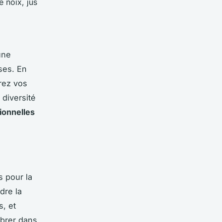
e noix, jus
une
ses. En
rez vos
 diversité
tionnelles
s pour la
dre la
s, et
ibrer dans