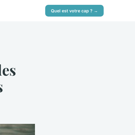
Quel est votre cap ? →
des
s