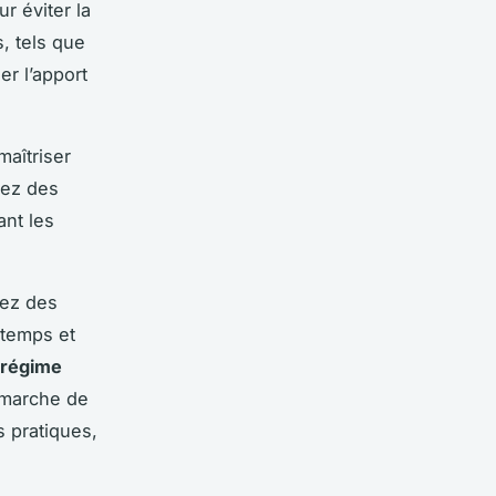
ur éviter la
, tels que
r l’apport
maîtriser
sez des
nt les
yez des
 temps et
régime
démarche de
s pratiques,